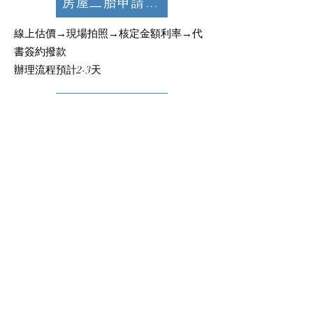
房屋二胎申請流程:
線上估價→現場拍照→核定金額利率→代
書簽約撥款
辦理流程預計2-3天
五十萬免設定當日撥款方案
房屋所有人，並提供第二擔保品（汽車或
支票），可先行撥款，最高可達 五十萬元
備註:
還款期數：最低3個月－最長60個月
利息（以當舖法規定為準）：月息最低
1%~最高2.5%［年利率最低12%最高30%］
（提早結清以日計算，無違約金）
無任何代辦手續費
依據個人工作、薪水及各項負債授信條件